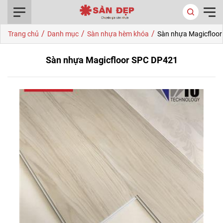
0916.422.522
/
/
/
Trang chủ
Danh mục
Sàn nhựa hèm khóa
Sàn nhựa Magicfloo
Sàn nhựa Magicfloor SPC DP421