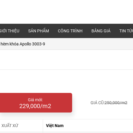
GIỚI THIỆU
SẢN PHẨM
CÔNG TRÌNH
BẢNG GIÁ
TIN TỨ
 hèm khóa Apollo 3003-9
Giá mới:
GIÁ CŨ:
250,000/m2
229,000/m2
XUẤT XỨ
Việt Nam