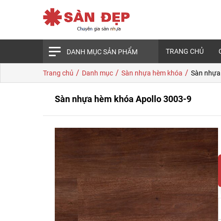
TRANG CHỦ
DANH MỤC SẢN PHẨM
/
/
/
Trang chủ
Danh mục
Sàn nhựa hèm khóa
Sàn nhựa
Sàn nhựa hèm khóa Apollo 3003-9