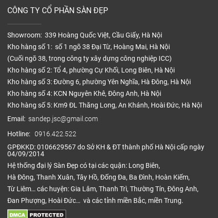
CÔNG TY CỔ PHẦN SÀN ĐẸP
Showroom: 339 Hoàng Quốc Việt, Cầu Giấy, Hà Nội
Kho hàng số 1: số 1 ngõ 38 Đại Từ, Hoàng Mai, Hà Nội
(Cuối ngõ 38, trong công ty xây dựng công nghiệp ICC)
Kho hàng số 2: Tổ 4, phường Cự Khối, Long Biên, Hà Nội
Kho hàng số 3: Đường 6, phường Yên Nghĩa, Hà Đông, Hà Nội
Kho hàng số 4: KCN Nguyên Khê, Đông Anh, Hà Nội
Kho hàng số 5: Km9 ĐL Thăng Long, An Khánh, Hoài Đức, Hà Nội
Email:
sandep.jsc@gmail.com
Hotline:
0916.422.522
GPĐKKD: 0106629567 do Sở KH & ĐT thành phố Hà Nội cấp ngày
04/09/2014
Hệ thống đại lý Sàn Đẹp có tại các quận: Long Biên,
Hà Đông, Thanh Xuân, Tây Hồ, Đống Đa, Ba Đình, Hoàn Kiếm,
Từ Liêm… các huyện: Gia Lâm, Thanh Trì, Thường Tín, Đông Anh,
Đan Phượng, Hoài Đức… và các tỉnh miền Bắc, miền Trung.