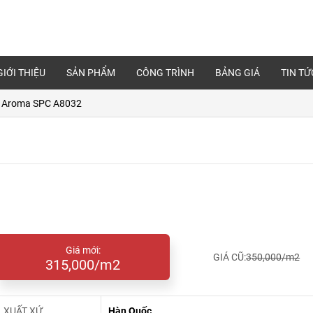
GIỚI THIỆU
SẢN PHẨM
CÔNG TRÌNH
BẢNG GIÁ
TIN TỨ
 Aroma SPC A8032
Giá mới:
GIÁ CŨ:
350,000/m2
315,000/m2
XUẤT XỨ
Hàn Quốc