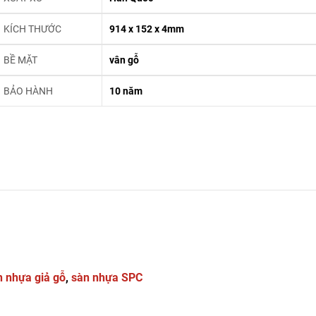
KÍCH THƯỚC
914 x 152 x 4mm
BỀ MẶT
vân gỗ
BẢO HÀNH
10 năm
n nhựa giả gỗ
,
sàn nhựa SPC