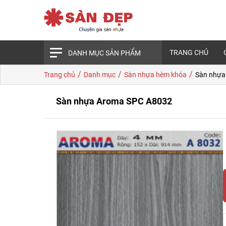
TRANG CHỦ
DANH MỤC SẢN PHẨM
/
/
/
Trang chủ
Danh mục
Sàn nhựa hèm khóa
Sàn nhựa
Sàn nhựa Aroma SPC A8032