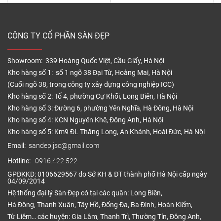
CÔNG TY CỔ PHẦN SÀN ĐẸP
Showroom: 339 Hoàng Quốc Việt, Cầu Giấy, Hà Nội
Kho hàng số 1: số 1 ngõ 38 Đại Từ, Hoàng Mai, Hà Nội
(Cuối ngõ 38, trong công ty xây dựng công nghiệp ICC)
Kho hàng số 2: Tổ 4, phường Cự Khối, Long Biên, Hà Nội
Kho hàng số 3: Đường 6, phường Yên Nghĩa, Hà Đông, Hà Nội
Kho hàng số 4: KCN Nguyên Khê, Đông Anh, Hà Nội
Kho hàng số 5: Km9 ĐL Thăng Long, An Khánh, Hoài Đức, Hà Nội
Email:
sandep.jsc@gmail.com
Hotline:
0916.422.522
GPĐKKD: 0106629567 do Sở KH & ĐT thành phố Hà Nội cấp ngày
04/09/2014
Hệ thống đại lý Sàn Đẹp có tại các quận: Long Biên,
Hà Đông, Thanh Xuân, Tây Hồ, Đống Đa, Ba Đình, Hoàn Kiếm,
Từ Liêm… các huyện: Gia Lâm, Thanh Trì, Thường Tín, Đông Anh,