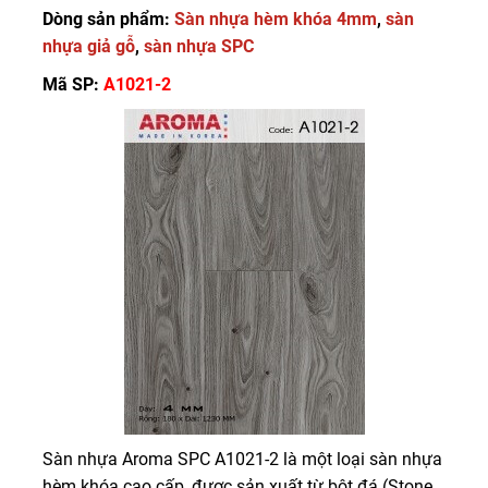
Dòng sản phẩm:
Sàn nhựa hèm khóa 4mm
,
sàn
nhựa giả gỗ
,
sàn nhựa SPC
Mã SP:
A1021-2
Sàn nhựa Aroma SPC A1021-2 là một loại sàn nhựa
hèm khóa cao cấp, được sản xuất từ bột đá (Stone