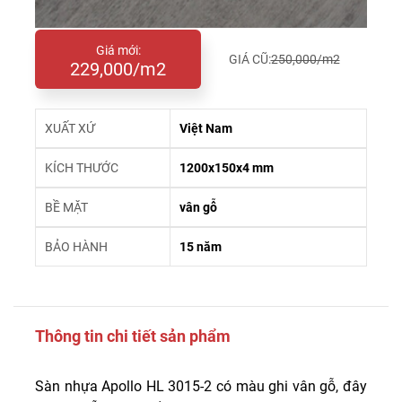
Giá mới:
GIÁ CŨ:
250,000/m2
229,000/m2
XUẤT XỨ
Việt Nam
KÍCH THƯỚC
1200x150x4 mm
BỀ MẶT
vân gỗ
BẢO HÀNH
15 năm
Thông tin chi tiết sản phẩm
Sàn nhựa Apollo HL 3015-2 có màu ghi vân gỗ, đây