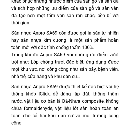
khắc phục những nhược điểm của sàn gỗ và sàn đá
và tích hợp những ưu điểm của sàn gỗ và sàn vân
đá tạo nên một tấm ván sàn rắn chắc, bền bỉ với
thời gian.
Sàn nhựa Anpro SA69 còn được gọi là sàn tự nhiên
hay sàn nhựa kim cương là một sản phẩm hoàn
toàn mới với đặc tính chống thấm 100%.
Trong khi đó Anpro SA69 với những ưu điểm vượt
trội như: Lớp chống trượt đặc biệt, ứng dụng được
mọi khu vực, nơi công cộng như sân bây, bệnh viện,
nhà trẻ, cửa hàng và khu dân cư….
Sàn nhựa Anpro SA69 được thiết kế đặc biệt với hệ
thống khớp IClick, dễ dàng lắp đặt, không thấm
nước, vật liệu cơ bản là Đá-Nhựa composite, không
chứa formaldehyde, vật liệu lót sàn hoàn toàn an
toàn cho cả hai khu dân cư và môi trường công
cộng.