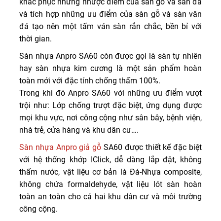
khắc phục những nhược điểm của sàn gỗ và sàn đá
và tích hợp những ưu điểm của sàn gỗ và sàn vân
đá tạo nên một tấm ván sàn rắn chắc, bền bỉ với
thời gian.
Sàn nhựa Anpro SA60 còn được gọi là sàn tự nhiên
hay sàn nhựa kim cương là một sản phẩm hoàn
toàn mới với đặc tính chống thấm 100%.
Trong khi đó Anpro SA60 với những ưu điểm vượt
trội như: Lớp chống trượt đặc biệt, ứng dụng được
mọi khu vực, nơi công cộng như sân bây, bệnh viện,
nhà trẻ, cửa hàng và khu dân cư….
Sàn nhựa Anpro giả gỗ
SA60 được thiết kế đặc biệt
với hệ thống khớp IClick, dễ dàng lắp đặt, không
thấm nước, vật liệu cơ bản là Đá-Nhựa composite,
không chứa formaldehyde, vật liệu lót sàn hoàn
toàn an toàn cho cả hai khu dân cư và môi trường
công cộng.