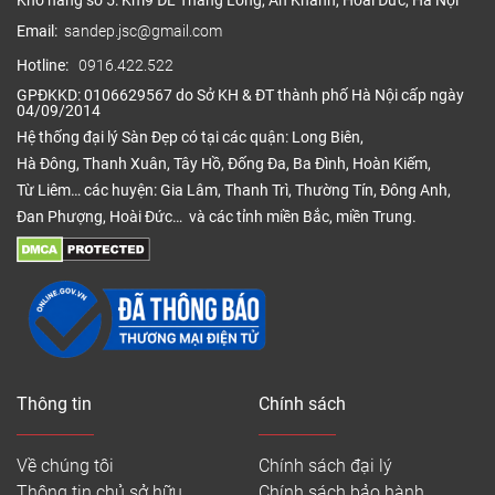
Kho hàng số 5: Km9 ĐL Thăng Long, An Khánh, Hoài Đức, Hà Nội
Email:
sandep.jsc@gmail.com
Hotline:
0916.422.522
GPĐKKD: 0106629567 do Sở KH & ĐT thành phố Hà Nội cấp ngày
04/09/2014
Hệ thống đại lý Sàn Đẹp có tại các quận: Long Biên,
Hà Đông, Thanh Xuân, Tây Hồ, Đống Đa, Ba Đình, Hoàn Kiếm,
Từ Liêm… các huyện: Gia Lâm, Thanh Trì, Thường Tín, Đông Anh,
Đan Phượng, Hoài Đức… và các tỉnh miền Bắc, miền Trung.
Thông tin
Chính sách
Về chúng tôi
Chính sách đại lý
Thông tin chủ sở hữu
Chính sách bảo hành