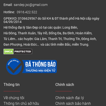
– Giá nẹp hợp kim:
50.000đ/md
Email:
sandep.jsc@gmail.com
– Giá phào (len) chân tường gỗ công nghiệp:
Hotline:
0916.422.522
35.000đ/md
GPĐKKD: 0106629567 do Sở KH & ĐT thành phố Hà Nội cấp ngày
04/09/2014
– Giá phào (len) chân tường nhựa:
25.000đ/md
Hệ thống đại lý Sàn Đẹp có tại các quận: Long Biên,
Hà Đông, Thanh Xuân, Tây Hồ, Đống Đa, Ba Đình, Hoàn Kiếm,
Từ Liêm… các huyện: Gia Lâm, Thanh Trì, Thường Tín, Đông Anh,
Đan Phượng, Hoài Đức… và các tỉnh miền Bắc, miền Trung.
Thông tin
Chính sách
Lát sàn An Cường cho phòng ngủ
Về chúng tôi
Chính sách đại lý
Thông tin chủ sở hữu
Chính sách bảo hành
Đặc điểm nổi bật đánh giá sàn gỗ An