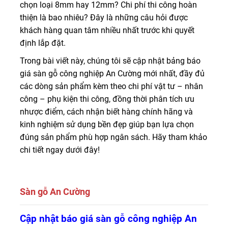
chọn loại 8mm hay 12mm? Chi phí thi công hoàn
thiện là bao nhiêu? Đây là những câu hỏi được
khách hàng quan tâm nhiều nhất trước khi quyết
định lắp đặt.
Trong bài viết này, chúng tôi sẽ cập nhật bảng báo
giá sàn gỗ công nghiệp An Cường mới nhất, đầy đủ
các dòng sản phẩm kèm theo chi phí vật tư – nhân
công – phụ kiện thi công, đồng thời phân tích ưu
nhược điểm, cách nhận biết hàng chính hãng và
kinh nghiệm sử dụng bền đẹp giúp bạn lựa chọn
đúng sản phẩm phù hợp ngân sách. Hãy tham khảo
chi tiết ngay dưới đây!
Sàn gỗ An Cường
Đại lý cấp 1 bán sàn gỗ An Cường 8mm, 12mm
Cam
Cập nhật báo giá sàn gỗ công nghiệp An
Kết chính hãng, giá tốt
LH 0916.422.522 nhận báo