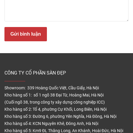
Giá sàn gỗ An
12mm
Cường xương
750 x 150 x
cá
500.000đ/m2
12mm
Gửi bình luận
Lưu ý
: Giá bán trên là giá vật liệu đã bao gồm chi
phí vận chuyển trong nội thành Hà Nội cho đơn
hàng từ 30m2 trở lên.
CÔNG TY CỔ PHẦN SÀN ĐẸP
Nếu khách hàng thi công hoàn thiện thì tham khảo
thêm báo giá thi công sàn gỗ An Cường với các
hạng mục gồm: nhân công, xốp lót, phào, nẹp chân
Showroom: 339 Hoàng Quốc Việt, Cầu Giấy, Hà Nội
Kho hàng số 1: số 1 ngõ 38 Đại Từ, Hoàng Mai, Hà Nội
tường.
(Cuối ngõ 38, trong công ty xây dựng công nghiệp ICC)
– Giá nhân công lắp đặt:
30.000đ/m2
Kho hàng số 2: Tổ 4, phường Cự Khối, Long Biên, Hà Nội
– Giá xốp lót:
6.000đ – 17.000đ/m2
(tùy từng loại)
Kho hàng số 3: Đường 6, phường Yên Nghĩa, Hà Đông, Hà Nội
Kho hàng số 4: KCN Nguyên Khê, Đông Anh, Hà Nội
– Giá nẹp nhựa:
25.000đ/md
Kho hàng số 5: Km9 ĐL Thăng Long, An Khánh, Hoài Đức, Hà Nội