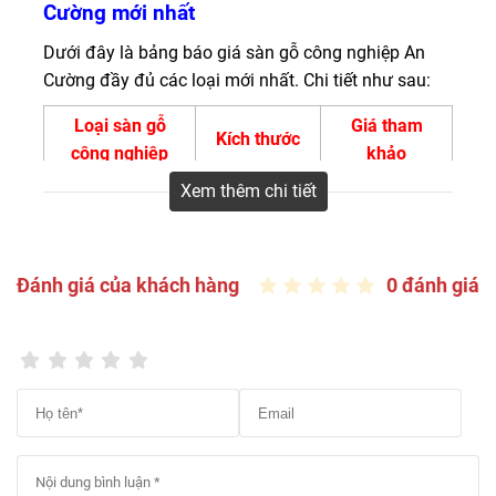
Cường mới nhất
giá sàn gỗ công nghiệp An Cường mới nhất.
Dưới đây là bảng báo giá sàn gỗ công nghiệp An
Cường đầy đủ các loại mới nhất. Chi tiết như sau:
Loại sàn gỗ
Giá tham
Kích thước
công nghiệp
khảo
Xem thêm chi tiết
Giá sàn gỗ An
1200 x 190 x
Cường 8mm giả
350.000đ/m2
8mm
gỗ
Đánh giá của khách hàng
0 đánh giá
Giá sàn gỗ An
1192 x 185 x
Cường 12mm
425.000đ/m2
12mm
giả gỗ
Giá sàn gỗ An
580 x 282 x
Cường giả đá/xi
450.000đ/m2
12mm
măng
1192 x 286 x
495.000đ/m2