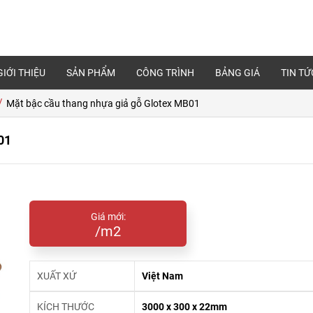
GIỚI THIỆU
SẢN PHẨM
CÔNG TRÌNH
BẢNG GIÁ
TIN TỨ
/
Mặt bậc cầu thang nhựa giả gỗ Glotex MB01
01
Giá mới:
/m2
XUẤT XỨ
Việt Nam
KÍCH THƯỚC
3000 x 300 x 22mm