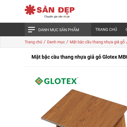
TRANG CHỦ
DANH MỤC SẢN PHẨM
/
/
Trang chủ
Danh mục
Mặt bậc cầu thang nhựa giả gỗ
Mặt bậc cầu thang nhựa giả gỗ Glotex MB