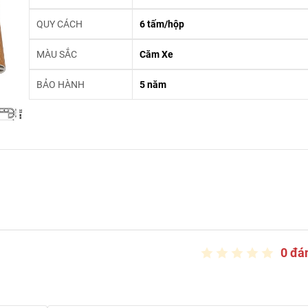
QUY CÁCH
6 tấm/hộp
MÀU SẮC
Căm Xe
BẢO HÀNH
5 năm
0 đá