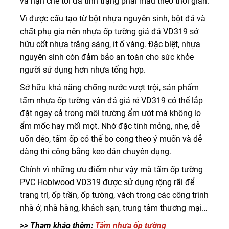
và hạn chế tối đa tình trạng phai màu theo thời gian.
Vì được cấu tạo từ bột nhựa nguyên sinh, bột đá và
chất phụ gia nên nhựa ốp tường giả đá VD319 sở
hữu cốt nhựa trắng sáng, ít ố vàng. Đặc biệt, nhựa
nguyên sinh còn đảm bảo an toàn cho sức khỏe
người sử dụng hơn nhựa tổng hợp.
Sở hữu khả năng chống nước vượt trội, sản phẩm
tấm nhựa ốp tường vân đá giá rẻ VD319 có thể lắp
đặt ngay cả trong môi trường ẩm ướt mà không lo
ẩm mốc hay mối mọt. Nhờ đặc tính mỏng, nhẹ, dễ
uốn dẻo, tấm ốp có thể bo cong theo ý muốn và dễ
dàng thi công bằng keo dán chuyên dụng.
Chính vì những ưu điểm như vậy mà tấm ốp tường
PVC Hobiwood VD319 được sử dụng rộng rãi để
trang trí, ốp trần, ốp tường, vách trong các công trình
nhà ở, nhà hàng, khách sạn, trung tâm thương mại…
>> Tham khảo thêm:
Tấm nhựa ốp tường