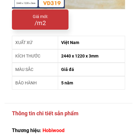
Giá mới:
/m2
XUẤT XỨ
Việt Nam
KÍCH THƯỚC
2440 x 1220 x 3mm
MÀU SẮC
Giả đá
BẢO HÀNH
5 năm
Thông tin chi tiết sản phẩm
Thương hiệu:
Hobiwood