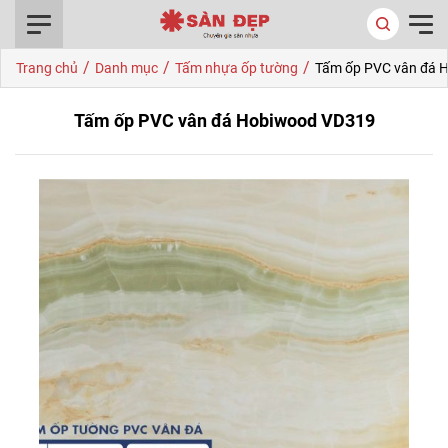
0916.422.522
/
/
/
Trang chủ
Danh mục
Tấm nhựa ốp tường
Tấm ốp PVC vân đá 
Tấm ốp PVC vân đá Hobiwood VD319