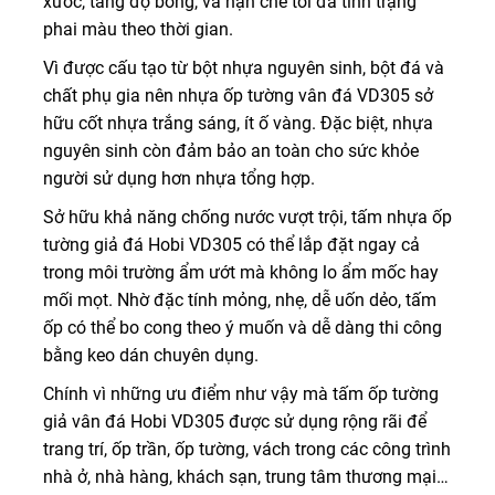
xước, tăng độ bóng, và hạn chế tối đa tình trạng
phai màu theo thời gian.
Vì được cấu tạo từ bột nhựa nguyên sinh, bột đá và
chất phụ gia nên nhựa ốp tường vân đá VD305 sở
hữu cốt nhựa trắng sáng, ít ố vàng. Đặc biệt, nhựa
nguyên sinh còn đảm bảo an toàn cho sức khỏe
người sử dụng hơn nhựa tổng hợp.
Sở hữu khả năng chống nước vượt trội, tấm nhựa ốp
tường giả đá Hobi VD305 có thể lắp đặt ngay cả
trong môi trường ẩm ướt mà không lo ẩm mốc hay
mối mọt. Nhờ đặc tính mỏng, nhẹ, dễ uốn dẻo, tấm
ốp có thể bo cong theo ý muốn và dễ dàng thi công
bằng keo dán chuyên dụng.
Chính vì những ưu điểm như vậy mà tấm ốp tường
giả vân đá Hobi VD305 được sử dụng rộng rãi để
trang trí, ốp trần, ốp tường, vách trong các công trình
nhà ở, nhà hàng, khách sạn, trung tâm thương mại…