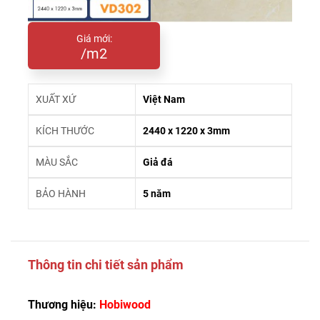
Giá mới:
/m2
XUẤT XỨ
Việt Nam
KÍCH THƯỚC
2440 x 1220 x 3mm
MÀU SẮC
Giả đá
BẢO HÀNH
5 năm
Thông tin chi tiết sản phẩm
Thương hiệu:
Hobiwood