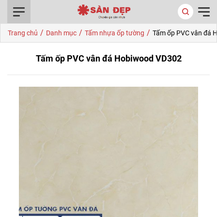
0916.422.522
/
/
/
Trang chủ
Danh mục
Tấm nhựa ốp tường
Tấm ốp PVC vân đá 
Tấm ốp PVC vân đá Hobiwood VD302