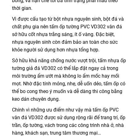
bóng, và hạn chế tối đa tình trạng phai màu theo
thời gian.
Vì được cấu tạo từ bột nhựa nguyên sinh, bột đá và
chất phụ gia nên tấm ốp tường PVC VD302 vân đá
sở hữu cốt nhựa trắng sáng, ít ố vàng. Đặc biệt,
nhựa nguyên sinh còn đảm bảo an toàn cho sức
khỏe người sử dụng hơn nhựa tổng hợp.
Sở hữu khả năng chống nước vượt trội, tấm nhựa ốp
tường giả đá VD302 có thể lắp đặt ngay cả trong
môi trường ẩm ướt mà không lo ẩm mốc hay mối
mọt. Nhờ đặc tính mỏng, nhẹ, dễ uốn dẻo, tấm ốp có
thể bo cong theo ý muốn và dễ dàng thi công bằng
keo dán chuyên dụng.
Chính vì những ưu điểm như vậy mà tấm ốp PVC
vân đá VD302 được sử dụng rộng rãi để trang trí, ốp
trần, ốp tường, vách trong các công trình nhà ở, nhà
hàng, khách sạn, trung tâm thương mại…