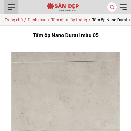
0916.422.522
/
/
/
Trang chủ
Danh mục
Tấm nhựa ốp tường
Tấm ốp Nano Durati 
Tấm ốp Nano Durati màu 05