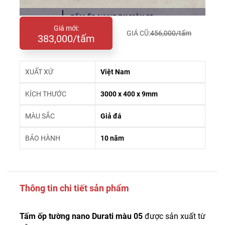
Giá mới:
GIÁ CŨ:
456,000/tấm
383,000/tấm
XUẤT XỨ
Việt Nam
KÍCH THƯỚC
3000 x 400 x 9mm
MÀU SẮC
Giả đá
BẢO HÀNH
10 năm
Thông tin chi tiết sản phẩm
Tấm ốp tường nano Durati màu 05
được sản xuất từ