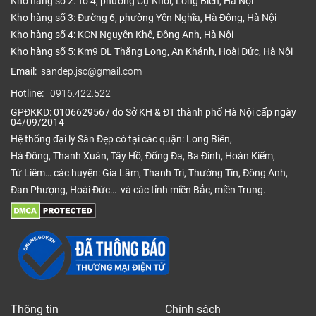
Kho hàng số 2: Tổ 4, phường Cự Khối, Long Biên, Hà Nội
Kho hàng số 3: Đường 6, phường Yên Nghĩa, Hà Đông, Hà Nội
Kho hàng số 4: KCN Nguyên Khê, Đông Anh, Hà Nội
Kho hàng số 5: Km9 ĐL Thăng Long, An Khánh, Hoài Đức, Hà Nội
Email:
sandep.jsc@gmail.com
Hotline:
0916.422.522
GPĐKKD: 0106629567 do Sở KH & ĐT thành phố Hà Nội cấp ngày
04/09/2014
Hệ thống đại lý Sàn Đẹp có tại các quận: Long Biên,
Hà Đông, Thanh Xuân, Tây Hồ, Đống Đa, Ba Đình, Hoàn Kiếm,
Từ Liêm… các huyện: Gia Lâm, Thanh Trì, Thường Tín, Đông Anh,
Đan Phượng, Hoài Đức… và các tỉnh miền Bắc, miền Trung.
Thông tin
Chính sách