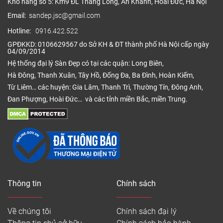
Kho hàng số 5: Km9 ĐL Thăng Long, An Khánh, Hoài Đức, Hà Nội
Email:
sandep.jsc@gmail.com
Hotline:
0916.422.522
GPĐKKD: 0106629567 do Sở KH & ĐT thành phố Hà Nội cấp ngày
04/09/2014
Hệ thống đại lý Sàn Đẹp có tại các quận: Long Biên,
Hà Đông, Thanh Xuân, Tây Hồ, Đống Đa, Ba Đình, Hoàn Kiếm,
Từ Liêm… các huyện: Gia Lâm, Thanh Trì, Thường Tín, Đông Anh,
Đan Phượng, Hoài Đức… và các tỉnh miền Bắc, miền Trung.
Thông tin
Chính sách
Về chúng tôi
Chính sách đại lý