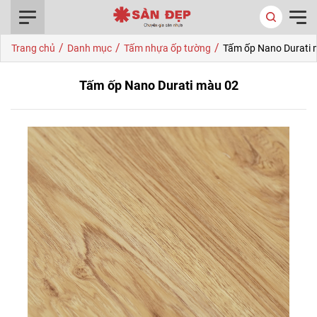
0916.422.522
/
/
/
Trang chủ
Danh mục
Tấm nhựa ốp tường
Tấm ốp Nano Durati 
Tấm ốp Nano Durati màu 02