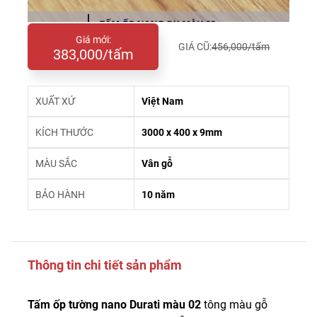
Giá mới:
GIÁ CŨ:
456,000/tấm
383,000/tấm
XUẤT XỨ
Việt Nam
KÍCH THƯỚC
3000 x 400 x 9mm
MÀU SẮC
Vân gỗ
BẢO HÀNH
10 năm
Thông tin chi tiết sản phẩm
Tấm ốp tường nano Durati màu 02
tông màu gỗ