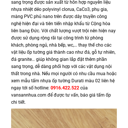
sang trọng được sản xuất từ hỗn hợp nguyên liệu
nhựa nhiệt dẻo polyvinyl clorua, CaCo3, phụ gia,
màng PVC phủ nano trên được dây truyền công
nghệ hiện đại và tiên tiến nhập khẩu từ Cộng hòa
liên bang Đức. Với chất lượng vượt trội nên hiện nay
được sử dụng rộng rãi tại công trình từ phòng
khách, phòng ngủ, nhà bếp, wc,… thay thế cho các
vật liệu ốp tường giá thành cao như đá, gỗ tự nhiên,
đá granite… giúp không gian lắp đặt thêm phần
sang trọng, dễ dàng phối hợp với các vật dụng nội
thất trong nhà. Nếu mọi người có nhu cầu mua hoặc
xem mẫu tấm nhựa ốp tường Durati màu 02 liên hệ
ngay tới số hotline:
0916.422.522
của
vansannhua.com để được tư vấn, báo giá tấm ốp
chi tiết.