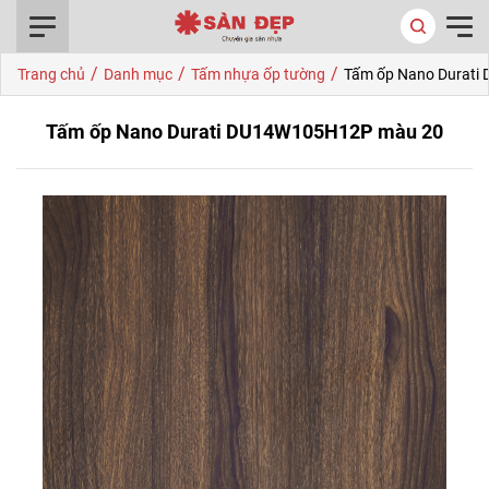
0916.422.522
/
/
/
Trang chủ
Danh mục
Tấm nhựa ốp tường
Tấm ốp Nano Durat
Tấm ốp Nano Durati DU14W105H12P màu 20