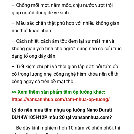
– Chống mối mọt, nấm mốc, chịu nước vượt trội
giúp người dùng dễ vệ sinh.
– Màu sắc chân thật phù hợp với nhiều không gian
nội thất khác nhau.
– Cách nhiệt, cách âm tốt: đem lại sự mát mẻ và
không gian yên tĩnh cho người dùng nhờ có cấu trúc
dạng tổ ong dày dặn.
– Tiết kiệm chi phí và thời gian lắp đặt: bởi tấm ốp
có trọng lượng nhẹ, công nghệ hèm khóa nên dễ thi
công ngay cả trên bề mặt thô.
>> Xem thêm sản phẩm tấm ốp tường khác:
https://vansannhua.com/tam-nhua-op-tuong/
Lý do nên mua tấm nhựa ốp tường Nano Durati
DU14W105H12P màu 20 tại vansannhua.com?
– Bề dày kinh nghiệm hơn 10 năm về phân phối, thi