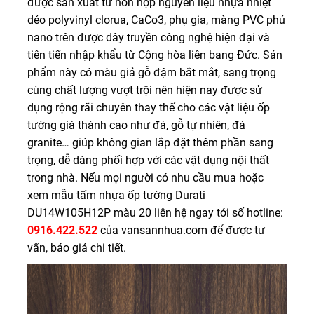
được sản xuất từ hỗn hợp nguyên liệu nhựa nhiệt
dẻo polyvinyl clorua, CaCo3, phụ gia, màng PVC phủ
nano trên được dây truyền công nghệ hiện đại và
tiên tiến nhập khẩu từ Cộng hòa liên bang Đức. Sản
phẩm này có màu giả gỗ đậm bắt mắt, sang trọng
cùng chất lượng vượt trội nên hiện nay được sử
dụng rộng rãi chuyên thay thế cho các vật liệu ốp
tường giá thành cao như đá, gỗ tự nhiên, đá
granite… giúp không gian lắp đặt thêm phần sang
trọng, dễ dàng phối hợp với các vật dụng nội thất
trong nhà. Nếu mọi người có nhu cầu mua hoặc
xem mẫu tấm nhựa ốp tường Durati
DU14W105H12P màu 20 liên hệ ngay tới số hotline:
0916.422.522
của vansannhua.com để được tư
vấn, báo giá chi tiết.