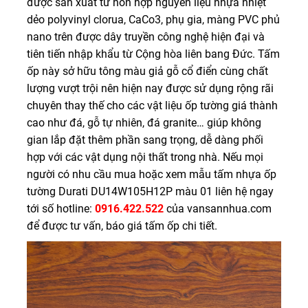
được sản xuất từ hỗn hợp nguyên liệu nhựa nhiệt
dẻo polyvinyl clorua, CaCo3, phụ gia, màng PVC phủ
nano trên được dây truyền công nghệ hiện đại và
tiên tiến nhập khẩu từ Cộng hòa liên bang Đức. Tấm
ốp này sở hữu tông màu giả gỗ cổ điển cùng chất
lượng vượt trội nên hiện nay được sử dụng rộng rãi
chuyên thay thế cho các vật liệu ốp tường giá thành
cao như đá, gỗ tự nhiên, đá granite… giúp không
gian lắp đặt thêm phần sang trọng, dễ dàng phối
hợp với các vật dụng nội thất trong nhà. Nếu mọi
người có nhu cầu mua hoặc xem mẫu tấm nhựa ốp
tường Durati DU14W105H12P màu 01 liên hệ ngay
tới số hotline:
0916.422.522
của vansannhua.com
để được tư vấn, báo giá tấm ốp chi tiết.