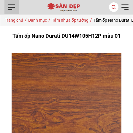
0916.422.522
/
/
/
Trang chủ
Danh mục
Tấm nhựa ốp tường
Tấm ốp Nano Durat
Tấm ốp Nano Durati DU14W105H12P màu 01