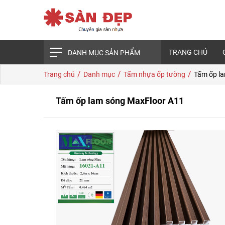
TRANG CHỦ
DANH MỤC SẢN PHẨM
/
/
/
Trang chủ
Danh mục
Tấm nhựa ốp tường
Tấm ốp l
Tấm ốp lam sóng MaxFloor A11