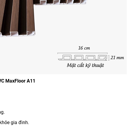
PVC MaxFloor A11
ng.
khỏe gia đình.