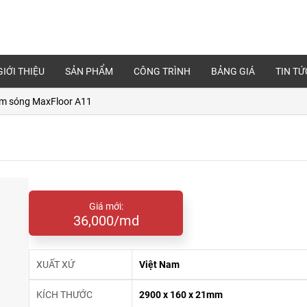
GIỚI THIỆU
SẢN PHẨM
CÔNG TRÌNH
BẢNG GIÁ
TIN TỨ
am sóng MaxFloor A11
Giá mới:
36,000/md
XUẤT XỨ
Việt Nam
KÍCH THƯỚC
2900 x 160 x 21mm