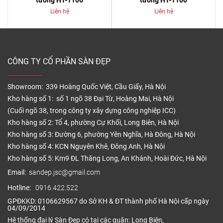
tường HT-1106
tường HT-1100
Liên hệ
Liên hệ
CÔNG TY CỔ PHẦN SÀN ĐẸP
Showroom: 339 Hoàng Quốc Việt, Cầu Giấy, Hà Nội
Kho hàng số 1: số 1 ngõ 38 Đại Từ, Hoàng Mai, Hà Nội
(Cuối ngõ 38, trong công ty xây dựng công nghiệp ICC)
Kho hàng số 2: Tổ 4, phường Cự Khối, Long Biên, Hà Nội
Kho hàng số 3: Đường 6, phường Yên Nghĩa, Hà Đông, Hà Nội
Kho hàng số 4: KCN Nguyên Khê, Đông Anh, Hà Nội
Kho hàng số 5: Km9 ĐL Thăng Long, An Khánh, Hoài Đức, Hà Nội
Email:
sandep.jsc@gmail.com
Hotline:
0916.422.522
GPĐKKD: 0106629567 do Sở KH & ĐT thành phố Hà Nội cấp ngày
04/09/2014
Hệ thống đại lý Sàn Đẹp có tại các quận: Long Biên,