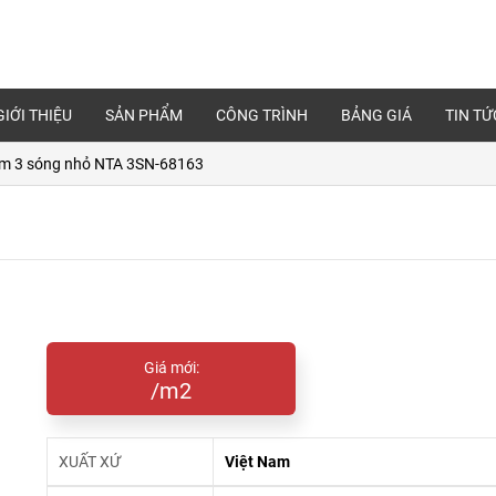
GIỚI THIỆU
SẢN PHẨM
CÔNG TRÌNH
BẢNG GIÁ
TIN TỨ
am 3 sóng nhỏ NTA 3SN-68163
Giá mới:
/m2
XUẤT XỨ
Việt Nam