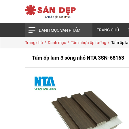
TRANG CHỦ
DANH MỤC SẢN PHẨM
/
/
/
Trang chủ
Danh mục
Tấm nhựa ốp tường
Tấm ốp l
Tấm ốp lam 3 sóng nhỏ NTA 3SN-68163