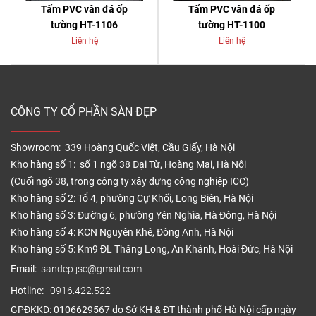
Tấm PVC vân đá ốp
Tấm PVC vân đá ốp
tường HT-1106
tường HT-1100
Liên hệ
Liên hệ
CÔNG TY CỔ PHẦN SÀN ĐẸP
Showroom: 339 Hoàng Quốc Việt, Cầu Giấy, Hà Nội
Kho hàng số 1: số 1 ngõ 38 Đại Từ, Hoàng Mai, Hà Nội
(Cuối ngõ 38, trong công ty xây dựng công nghiệp ICC)
Kho hàng số 2: Tổ 4, phường Cự Khối, Long Biên, Hà Nội
Kho hàng số 3: Đường 6, phường Yên Nghĩa, Hà Đông, Hà Nội
Kho hàng số 4: KCN Nguyên Khê, Đông Anh, Hà Nội
Kho hàng số 5: Km9 ĐL Thăng Long, An Khánh, Hoài Đức, Hà Nội
Email:
sandep.jsc@gmail.com
Hotline:
0916.422.522
GPĐKKD: 0106629567 do Sở KH & ĐT thành phố Hà Nội cấp ngày