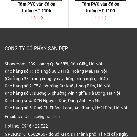
Tấm PVC vân đá ốp
Tấm PVC vân đá ốp
tường HT-1106
tường HT-1100
Liên hệ
Liên hệ
CÔNG TY CỔ PHẦN SÀN ĐẸP
Showroom: 339 Hoàng Quốc Việt, Cầu Giấy, Hà Nội
Kho hàng số 1: số 1 ngõ 38 Đại Từ, Hoàng Mai, Hà Nội
(Cuối ngõ 38, trong công ty xây dựng công nghiệp ICC)
Kho hàng số 2: Tổ 4, phường Cự Khối, Long Biên, Hà Nội
Kho hàng số 3: Đường 6, phường Yên Nghĩa, Hà Đông, Hà Nội
Kho hàng số 4: KCN Nguyên Khê, Đông Anh, Hà Nội
Kho hàng số 5: Km9 ĐL Thăng Long, An Khánh, Hoài Đức, Hà Nội
Email:
sandep.jsc@gmail.com
Hotline:
0916.422.522
GPĐKKD: 0106629567 do Sở KH & ĐT thành phố Hà Nội cấp ngày