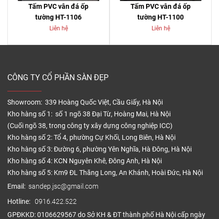
Tấm PVC vân đá ốp
Tấm PVC vân đá ốp
tường HT-1106
tường HT-1100
Liên hệ
Liên hệ
CÔNG TY CỔ PHẦN SÀN ĐẸP
Showroom: 339 Hoàng Quốc Việt, Cầu Giấy, Hà Nội
Kho hàng số 1: số 1 ngõ 38 Đại Từ, Hoàng Mai, Hà Nội
(Cuối ngõ 38, trong công ty xây dựng công nghiệp ICC)
Kho hàng số 2: Tổ 4, phường Cự Khối, Long Biên, Hà Nội
Kho hàng số 3: Đường 6, phường Yên Nghĩa, Hà Đông, Hà Nội
Kho hàng số 4: KCN Nguyên Khê, Đông Anh, Hà Nội
Kho hàng số 5: Km9 ĐL Thăng Long, An Khánh, Hoài Đức, Hà Nội
Email:
sandep.jsc@gmail.com
Hotline:
0916.422.522
GPĐKKD: 0106629567 do Sở KH & ĐT thành phố Hà Nội cấp ngày