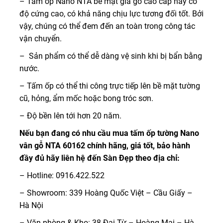
– Tấm ốp Nano NTA bề mặt giả gỗ cao cấp này có
độ cứng cao, có khả năng chịu lực tương đối tốt. Bởi
vậy, chúng có thể đem đến an toàn trong công tác
vận chuyển.
– Sản phẩm có thể dễ dàng vệ sinh khi bị bẩn bằng
nước.
– Tấm ốp có thể thi công trực tiếp lên bề mặt tường
cũ, hỏng, ẩm mốc hoặc bong tróc sơn.
– Độ bền lên tới hơn 20 năm.
Nếu bạn đang có nhu cầu mua tấm ốp tường Nano
vân gỗ NTA 60162 chính hãng, giá tốt, bảo hành
đầy đủ hãy liên hệ đến Sàn Đẹp theo địa chỉ:
– Hotline: 0916.422.522
– Showroom: 339 Hoàng Quốc Việt – Cầu Giấy –
Hà Nội
– Văn phòng & Kho: 38 Đại Từ – Hoàng Mai – Hà