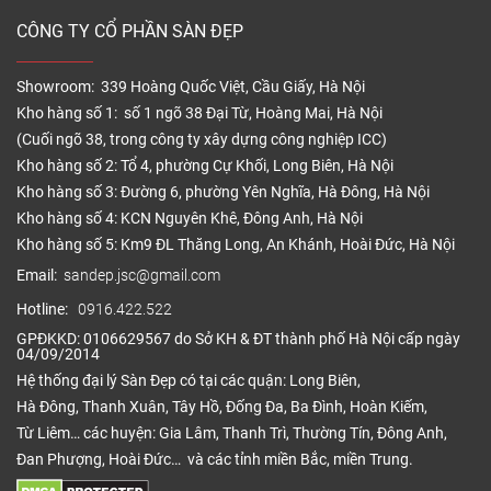
CÔNG TY CỔ PHẦN SÀN ĐẸP
Showroom: 339 Hoàng Quốc Việt, Cầu Giấy, Hà Nội
Kho hàng số 1: số 1 ngõ 38 Đại Từ, Hoàng Mai, Hà Nội
(Cuối ngõ 38, trong công ty xây dựng công nghiệp ICC)
Kho hàng số 2: Tổ 4, phường Cự Khối, Long Biên, Hà Nội
Kho hàng số 3: Đường 6, phường Yên Nghĩa, Hà Đông, Hà Nội
Kho hàng số 4: KCN Nguyên Khê, Đông Anh, Hà Nội
Kho hàng số 5: Km9 ĐL Thăng Long, An Khánh, Hoài Đức, Hà Nội
Email:
sandep.jsc@gmail.com
Hotline:
0916.422.522
GPĐKKD: 0106629567 do Sở KH & ĐT thành phố Hà Nội cấp ngày
04/09/2014
Hệ thống đại lý Sàn Đẹp có tại các quận: Long Biên,
Hà Đông, Thanh Xuân, Tây Hồ, Đống Đa, Ba Đình, Hoàn Kiếm,
Từ Liêm… các huyện: Gia Lâm, Thanh Trì, Thường Tín, Đông Anh,
Đan Phượng, Hoài Đức… và các tỉnh miền Bắc, miền Trung.