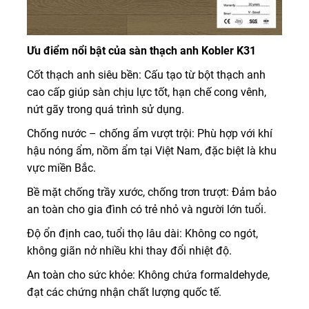
Ưu điểm nổi bật của sàn thạch anh Kobler K31
Cốt thạch anh siêu bền: Cấu tạo từ bột thạch anh
cao cấp giúp sàn chịu lực tốt, hạn chế cong vênh,
nứt gãy trong quá trình sử dụng.
Chống nước – chống ẩm vượt trội: Phù hợp với khí
hậu nóng ẩm, nồm ẩm tại Việt Nam, đặc biệt là khu
vực miền Bắc.
Bề mặt chống trầy xước, chống trơn trượt: Đảm bảo
an toàn cho gia đình có trẻ nhỏ và người lớn tuổi.
Độ ổn định cao, tuổi thọ lâu dài: Không co ngót,
không giãn nở nhiều khi thay đổi nhiệt độ.
An toàn cho sức khỏe: Không chứa formaldehyde,
đạt các chứng nhận chất lượng quốc tế.