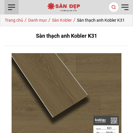
0916.422.522
/
/
/
Trang chủ
Danh mục
Sàn Kobler
Sàn thạch anh Kobler K31
Sàn thạch anh Kobler K31