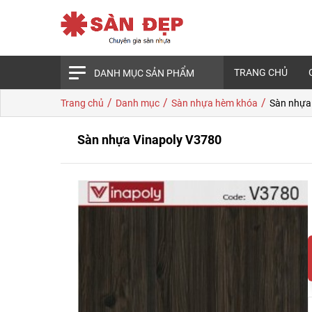
TRANG CHỦ
DANH MỤC SẢN PHẨM
/
/
/
Trang chủ
Danh mục
Sàn nhựa hèm khóa
Sàn nhựa
Sàn nhựa Vinapoly V3780