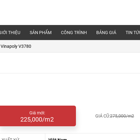
GIỚI THIỆU
SẢN PHẨM
CÔNG TRÌNH
BẢNG GIÁ
TIN TỨ
 Vinapoly V3780
Giá mới:
GIÁ CŨ:
275,000/m2
225,000/m2
XUẤT XỨ
Việt Nam