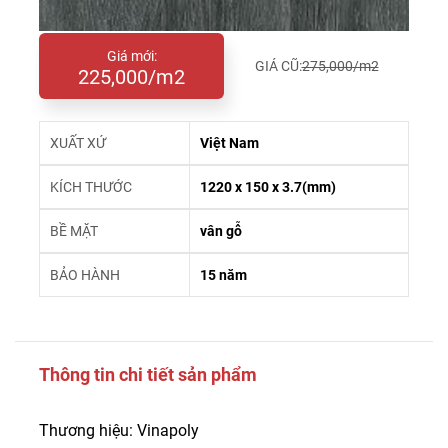
Giá mới:
GIÁ CŨ:
275,000/m2
225,000/m2
XUẤT XỨ
Việt Nam
KÍCH THƯỚC
1220 x 150 x 3.7(mm)
BỀ MẶT
vân gỗ
BẢO HÀNH
15 năm
Thông tin chi tiết sản phẩm
Thương hiệu: Vinapoly