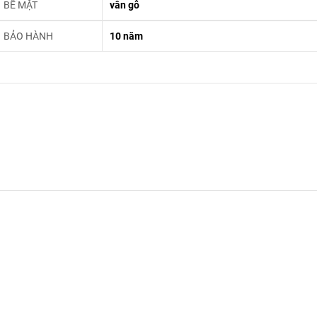
BỀ MẶT
vân gỗ
BẢO HÀNH
10 năm