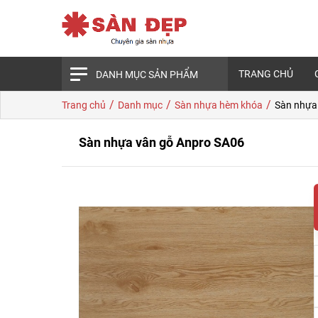
TRANG CHỦ
DANH MỤC SẢN PHẨM
/
/
/
Trang chủ
Danh mục
Sàn nhựa hèm khóa
Sàn nhựa
Sàn nhựa vân gỗ Anpro SA06