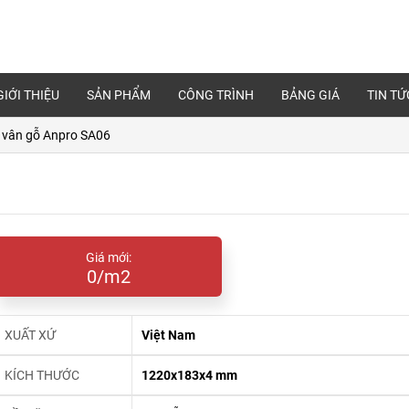
GIỚI THIỆU
SẢN PHẨM
CÔNG TRÌNH
BẢNG GIÁ
TIN TỨ
 vân gỗ Anpro SA06
Giá mới:
0/m2
XUẤT XỨ
Việt Nam
KÍCH THƯỚC
1220x183x4 mm