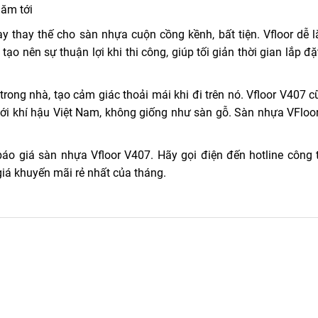
năm tới
ay thay thế cho sàn nhựa cuộn cồng kềnh, bất tiện. Vfloor dễ l
ạo nên sự thuận lợi khi thi công, giúp tối giản thời gian lắp đ
trong nhà, tạo cảm giác thoải mái khi đi trên nó. Vfloor V407 
ới khí hậu Việt Nam, không giống như sàn gỗ. Sàn nhựa VFloo
o giá sàn nhựa Vfloor V407. Hãy gọi điện đến hotline công 
iá khuyến mãi rẻ nhất của tháng.