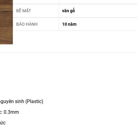
BỀ MẶT
vân gỗ
BẢO HÀNH
10 năm
guyên sinh (Plastic)
ớc: 0.3mm
Đức