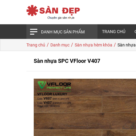
TRANG CHỦ
DANH MỤC SẢN PHẨM
/
/
/
Trang chủ
Danh mục
Sàn nhựa hèm khóa
Sàn nhựa
Sàn nhựa SPC VFloor V407