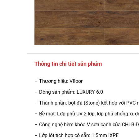
Thông tin chi tiết sản phẩm
– Thương hiệu: Vfloor
– Dòng sản phẩm: LUXURY 6.0
– Thành phần: bột đá (Stone) kết hợp với PVC n
– Bề mặt: Lớp phủ UV 2 lớp, lớp phủ chống xư
– Công nghệ hèm khóa V sơn cạnh của CHLB 
– Lớp lót tích hợp có sẵn: 1.5mm IXPE