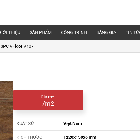
GIỚI THIỆU
SẢN PHẨM
CÔNG TRÌNH
BẢNG GIÁ
TIN TỨ
 SPC VFloor V407
Giá mới:
/m2
XUẤT XỨ
Việt Nam
KÍCH THƯỚC
1220x150x6 mm