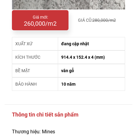
Giá mới:
GIÁ CŨ:
280,000/m2
260,000/m2
XUẤT XỨ
đang cập nhật
KÍCH THƯỚC
914.4 x 152.4 x 4 (mm)
BỀ MẶT
vân gỗ
BẢO HÀNH
10 năm
Thông tin chi tiết sản phẩm
Thương hiệu: Mines