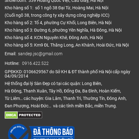
Showroom: 339 Hoàng Quốc Việt, Cầu Giấy, Hà Nội
Kho hàng số 1: số 1 ngõ 38 Đại Từ, Hoàng Mai, Hà Nội
(Cuối ngõ 38, trong công ty xây dựng công nghiệp ICC)
Kho hàng số 2: Tổ 4, phường Cự Khối, Long Biên, Hà Nội
Kho hàng số 3: Đường 6, phường Yên Nghĩa, Hà Đông, Hà Nội
Kho hàng số 4: KCN Nguyên Khê, Đông Anh, Hà Nội
Kho hàng số 5: Km9 ĐL Thăng Long, An Khánh, Hoài Đức, Hà Nội
Email:
sandep.jsc@gmail.com
Hotline:
0916.422.522
GPĐKKD: 0106629567 do Sở KH & ĐT thành phố Hà Nội cấp ngày
04/09/2014
Hệ thống đại lý Sàn Đẹp có tại các quận: Long Biên,
Hà Đông, Thanh Xuân, Tây Hồ, Đống Đa, Ba Đình, Hoàn Kiếm,
Từ Liêm… các huyện: Gia Lâm, Thanh Trì, Thường Tín, Đông Anh,
Đan Phượng, Hoài Đức… và các tỉnh miền Bắc, miền Trung.