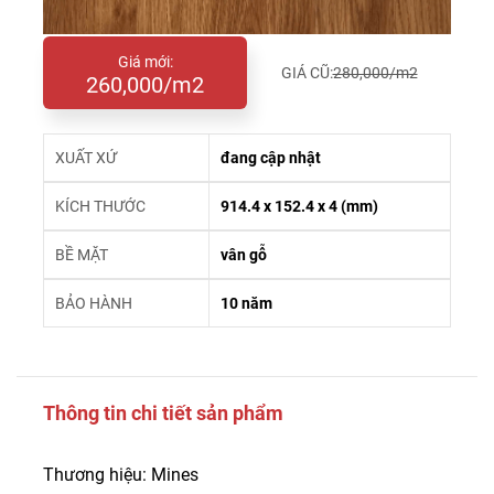
Giá mới:
GIÁ CŨ:
280,000/m2
260,000/m2
XUẤT XỨ
đang cập nhật
KÍCH THƯỚC
914.4 x 152.4 x 4 (mm)
BỀ MẶT
vân gỗ
BẢO HÀNH
10 năm
Thông tin chi tiết sản phẩm
Thương hiệu: Mines