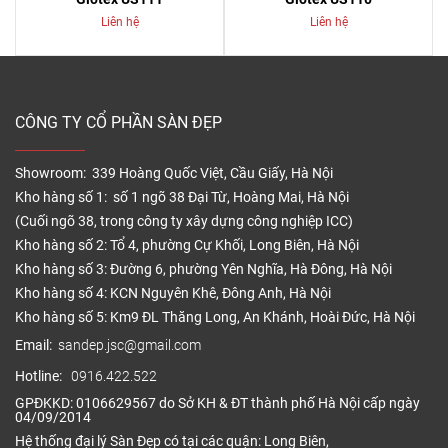
Liên hệ
Liên hệ
CÔNG TY CỔ PHẦN SÀN ĐẸP
Showroom: 339 Hoàng Quốc Việt, Cầu Giấy, Hà Nội
Kho hàng số 1: số 1 ngõ 38 Đại Từ, Hoàng Mai, Hà Nội
(Cuối ngõ 38, trong công ty xây dựng công nghiệp ICC)
Kho hàng số 2: Tổ 4, phường Cự Khối, Long Biên, Hà Nội
Kho hàng số 3: Đường 6, phường Yên Nghĩa, Hà Đông, Hà Nội
Kho hàng số 4: KCN Nguyên Khê, Đông Anh, Hà Nội
Kho hàng số 5: Km9 ĐL Thăng Long, An Khánh, Hoài Đức, Hà Nội
Email:
sandep.jsc@gmail.com
Hotline:
0916.422.522
GPĐKKD: 0106629567 do Sở KH & ĐT thành phố Hà Nội cấp ngày
04/09/2014
Hệ thống đại lý Sàn Đẹp có tại các quận: Long Biên,