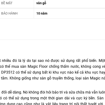
BỀ MẶT
vân gỗ
BẢO HÀNH
10 năm
hiều đó là lý do tại sao nó được sử dụng rất phổ biến. Một
có thể mua sàn Magic Floor chống thấm nước, không cong v
ic DP3512 có thể sử dụng bất kì khu vực nào kể cả khu vực ha
ắm. Không giống như sàn gỗ truyền thống, loại sàn Magic n
ối dễ dàng. Nó không đòi hỏi bảo trì và sửa chữa mà vẫn luô
nó có thể sử dụng trong một thời gian dài và cực kỳ bền. Sàn
ứng dụng cao cũng như là vật liệu trang trí nội thất tuyệt vời