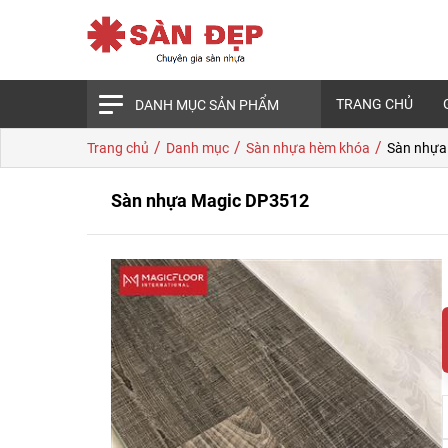
TRANG CHỦ
DANH MỤC SẢN PHẨM
/
/
/
Trang chủ
Danh mục
Sàn nhựa hèm khóa
Sàn nhựa
Sàn nhựa Magic DP3512