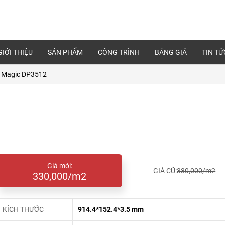
GIỚI THIỆU
SẢN PHẨM
CÔNG TRÌNH
BẢNG GIÁ
TIN TỨ
 Magic DP3512
Giá mới:
GIÁ CŨ:
380,000/m2
330,000/m2
KÍCH THƯỚC
914.4*152.4*3.5 mm