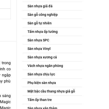
Sàn nhựa giả đá
Sàn gỗ công nghiệp
Sàn gỗ tự nhiên
Tấm nhựa ốp tường
Sàn nhựa SPC
Sàn nhựa Vinyl
Sàn nhựa xương cá
 trong
Vách nhựa ngăn phòng
ênh co
Sàn nhựa chịu lực
y ngập
ày phù
Phụ kiện sàn nhựa
Mặt bậc cầu thang nhựa giả gỗ
n sáng
Tấm ốp than tre
 Magic
, Magic
Sàn nhựa vân thảm