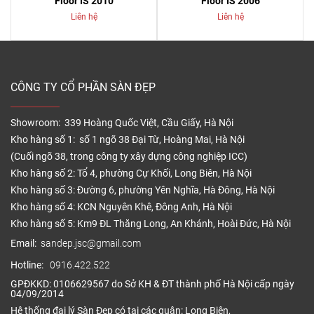
Floor IS 2010
Floor IS 2006
Liên hệ
Liên hệ
CÔNG TY CỔ PHẦN SÀN ĐẸP
Showroom: 339 Hoàng Quốc Việt, Cầu Giấy, Hà Nội
Kho hàng số 1: số 1 ngõ 38 Đại Từ, Hoàng Mai, Hà Nội
(Cuối ngõ 38, trong công ty xây dựng công nghiệp ICC)
Kho hàng số 2: Tổ 4, phường Cự Khối, Long Biên, Hà Nội
Kho hàng số 3: Đường 6, phường Yên Nghĩa, Hà Đông, Hà Nội
Kho hàng số 4: KCN Nguyên Khê, Đông Anh, Hà Nội
Kho hàng số 5: Km9 ĐL Thăng Long, An Khánh, Hoài Đức, Hà Nội
Email:
sandep.jsc@gmail.com
Hotline:
0916.422.522
GPĐKKD: 0106629567 do Sở KH & ĐT thành phố Hà Nội cấp ngày
04/09/2014
Hệ thống đại lý Sàn Đẹp có tại các quận: Long Biên,