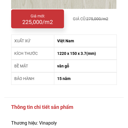
Giá mới:
GIÁ CŨ:
275,000/m2
225,000/m2
XUẤT XỨ
Việt Nam
KÍCH THƯỚC
1220 x 150 x 3.7(mm)
BỀ MẶT
vân gỗ
BẢO HÀNH
15 năm
Thông tin chi tiết sản phẩm
Thương hiệu: Vinapoly