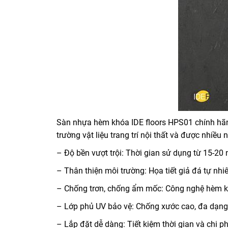
Sàn nhựa hèm khóa IDE floors HPS01 chính hãng
trường vật liệu trang trí nội thất và được nhiề
– Độ bền vượt trội: Thời gian sử dụng từ 15-20
– Thân thiện môi trường: Họa tiết giả đá tự nhi
– Chống trơn, chống ẩm mốc: Công nghệ hèm k
– Lớp phủ UV bảo vệ: Chống xước cao, đa dạn
– Lắp đặt dễ dàng: Tiết kiệm thời gian và chi ph