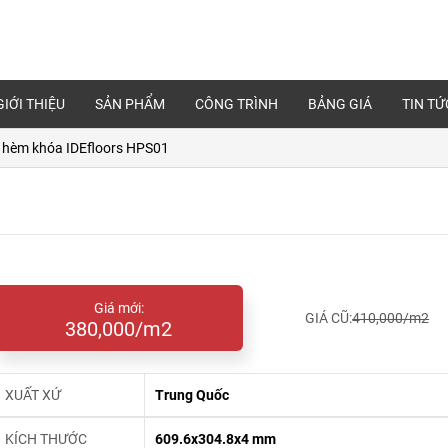
GIỚI THIỆU
SẢN PHẨM
CÔNG TRÌNH
BẢNG GIÁ
TIN TỨ
 hèm khóa IDEfloors HPS01
Giá mới:
GIÁ CŨ:
410,000/m2
380,000/m2
XUẤT XỨ
Trung Quốc
KÍCH THƯỚC
609.6x304.8x4 mm