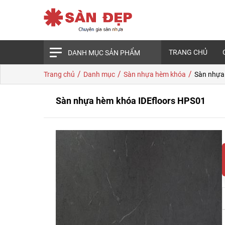
TRANG CHỦ
DANH MỤC SẢN PHẨM
/
/
/
Trang chủ
Danh mục
Sàn nhựa hèm khóa
Sàn nhựa
Sàn nhựa hèm khóa IDEfloors HPS01