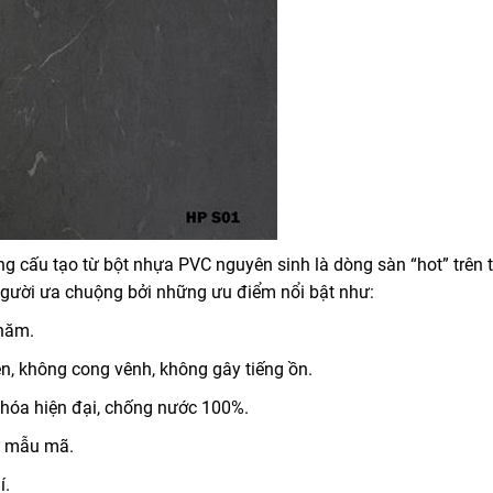
 cấu tạo từ bột nhựa PVC nguyên sinh là dòng sàn “hot” trên t
u người ưa chuộng bởi những ưu điểm nổi bật như:
 năm.
ên, không cong vênh, không gây tiếng ồn.
hóa hiện đại, chống nước 100%.
g mẫu mã.
í.