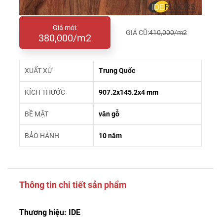
Giá mới:
GIÁ CŨ:
410,000/m2
380,000/m2
XUẤT XỨ
Trung Quốc
KÍCH THƯỚC
907.2x145.2x4 mm
BỀ MẶT
vân gỗ
BẢO HÀNH
10 năm
Thông tin chi tiết sản phẩm
Thương hiệu: IDE