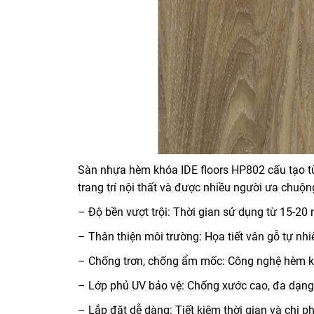
Sàn nhựa hèm khóa IDE floors HP802 cấu tạo từ 
trang trí nội thất và được nhiều người ưa chuộ
– Độ bền vượt trội: Thời gian sử dụng từ 15-20
– Thân thiện môi trường: Họa tiết vân gỗ tự nh
– Chống trơn, chống ẩm mốc: Công nghệ hèm k
– Lớp phủ UV bảo vệ: Chống xước cao, đa dạn
– Lắp đặt dễ dàng: Tiết kiệm thời gian và chi ph