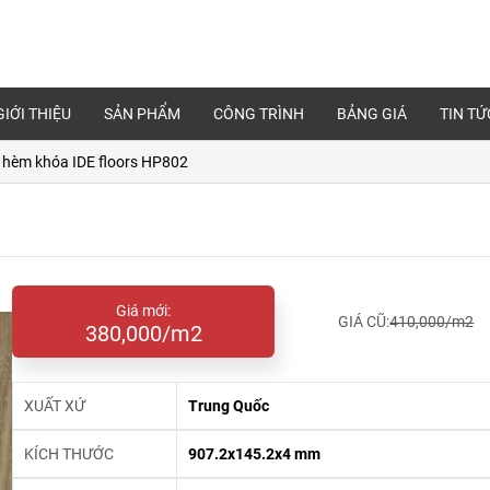
GIỚI THIỆU
SẢN PHẨM
CÔNG TRÌNH
BẢNG GIÁ
TIN TỨ
 hèm khóa IDE floors HP802
Giá mới:
GIÁ CŨ:
410,000/m2
380,000/m2
XUẤT XỨ
Trung Quốc
KÍCH THƯỚC
907.2x145.2x4 mm