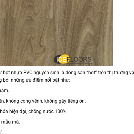
bột nhựa PVC nguyên sinh là dòng sàn “hot” trên thị trường vật
ng bởi những ưu điểm nổi bật như:
 năm.
iên, không cong vênh, không gây tiếng ồn.
hóa hiện đại, chống nước 100%.
g mẫu mã.
í.