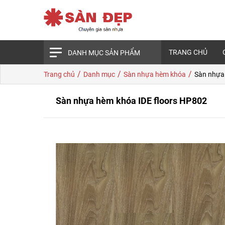
TRANG CHỦ
DANH MỤC SẢN PHẨM
/
/
/
Trang chủ
Danh mục
Sàn nhựa hèm khóa
Sàn nhựa
Sàn nhựa hèm khóa IDE floors HP802