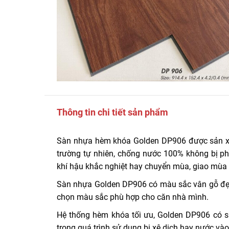
Thông tin chi tiết sản phẩm
Sàn nhựa hèm khóa Golden DP906 được sản xuất
trường tự nhiên, chống nước 100% không bị p
khí hậu khắc nghiệt hay chuyển mùa, giao mùa 
Sàn nhựa Golden DP906 có màu sắc vân gỗ đẹp, 
chọn màu sắc phù hợp cho căn nhà mình.
Hệ thống hèm khóa tối ưu, Golden DP906 có sự
trong quá trình sử dụng bị xê dịch hay nước vào