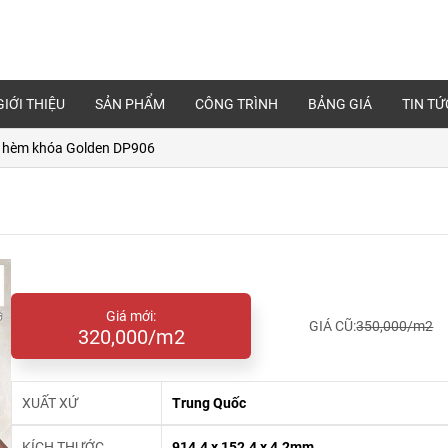
GIỚI THIỆU
SẢN PHẨM
CÔNG TRÌNH
BẢNG GIÁ
TIN TỨ
 hèm khóa Golden DP906
Giá mới:
GIÁ CŨ:
350,000/m2
320,000/m2
XUẤT XỨ
Trung Quốc
KÍCH THƯỚC
914.4 x 152.4 x 4.2mm