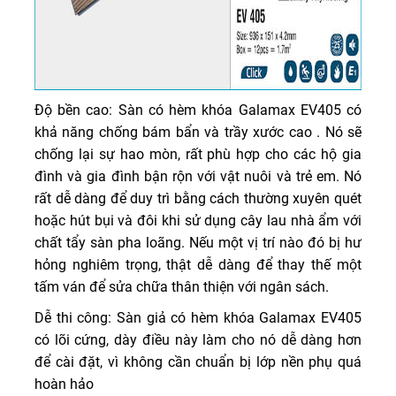
Độ bền cao: Sàn có hèm khóa Galamax EV405 có
khả năng chống bám bẩn và trầy xước cao . Nó sẽ
chống lại sự hao mòn, rất phù hợp cho các hộ gia
đình và gia đình bận rộn với vật nuôi và trẻ em. Nó
rất dễ dàng để duy trì bằng cách thường xuyên quét
hoặc hút bụi và đôi khi sử dụng cây lau nhà ẩm với
chất tẩy sàn pha loãng. Nếu một vị trí nào đó bị hư
hỏng nghiêm trọng, thật dễ dàng để thay thế một
tấm ván để sửa chữa thân thiện với ngân sách.
Dễ thi công: Sàn giả có hèm khóa Galamax EV405
có lõi cứng, dày điều này làm cho nó dễ dàng hơn
để cài đặt, vì không cần chuẩn bị lớp nền phụ quá
hoàn hảo