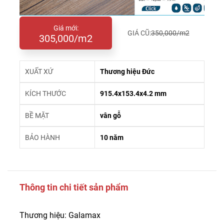
Giá mới:
GIÁ CŨ:
350,000/m2
305,000/m2
XUẤT XỨ
Thương hiệu Đức
KÍCH THƯỚC
915.4x153.4x4.2 mm
BỀ MẶT
vân gỗ
BẢO HÀNH
10 năm
Thông tin chi tiết sản phẩm
Thương hiệu: Galamax