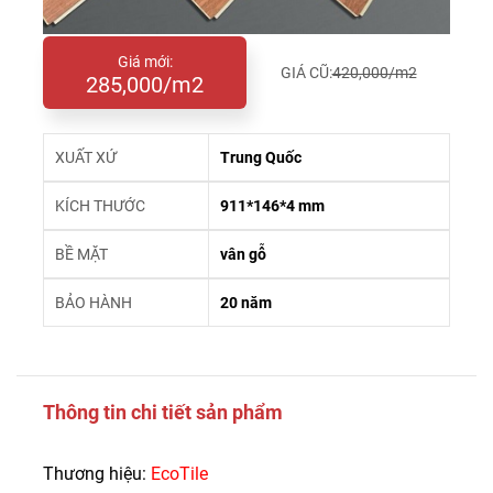
Giá mới:
GIÁ CŨ:
420,000/m2
285,000/m2
XUẤT XỨ
Trung Quốc
KÍCH THƯỚC
911*146*4 mm
BỀ MẶT
vân gỗ
BẢO HÀNH
20 năm
Thông tin chi tiết sản phẩm
Thương hiệu:
EcoTile