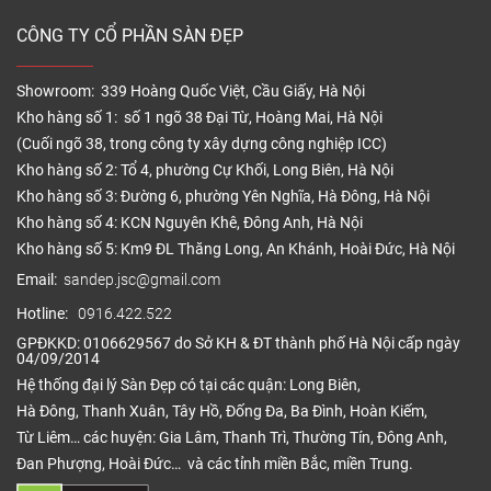
CÔNG TY CỔ PHẦN SÀN ĐẸP
Showroom: 339 Hoàng Quốc Việt, Cầu Giấy, Hà Nội
Kho hàng số 1: số 1 ngõ 38 Đại Từ, Hoàng Mai, Hà Nội
(Cuối ngõ 38, trong công ty xây dựng công nghiệp ICC)
Kho hàng số 2: Tổ 4, phường Cự Khối, Long Biên, Hà Nội
Kho hàng số 3: Đường 6, phường Yên Nghĩa, Hà Đông, Hà Nội
Kho hàng số 4: KCN Nguyên Khê, Đông Anh, Hà Nội
Kho hàng số 5: Km9 ĐL Thăng Long, An Khánh, Hoài Đức, Hà Nội
Email:
sandep.jsc@gmail.com
Hotline:
0916.422.522
GPĐKKD: 0106629567 do Sở KH & ĐT thành phố Hà Nội cấp ngày
04/09/2014
Hệ thống đại lý Sàn Đẹp có tại các quận: Long Biên,
Hà Đông, Thanh Xuân, Tây Hồ, Đống Đa, Ba Đình, Hoàn Kiếm,
Từ Liêm… các huyện: Gia Lâm, Thanh Trì, Thường Tín, Đông Anh,
Đan Phượng, Hoài Đức… và các tỉnh miền Bắc, miền Trung.