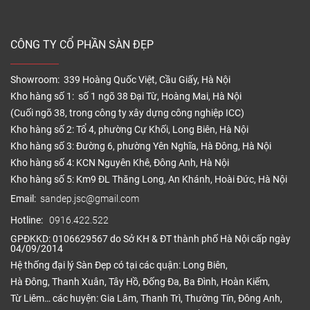
CÔNG TY CỔ PHẦN SÀN ĐẸP
Showroom: 339 Hoàng Quốc Việt, Cầu Giấy, Hà Nội
Kho hàng số 1: số 1 ngõ 38 Đại Từ, Hoàng Mai, Hà Nội
(Cuối ngõ 38, trong công ty xây dựng công nghiệp ICC)
Kho hàng số 2: Tổ 4, phường Cự Khối, Long Biên, Hà Nội
Kho hàng số 3: Đường 6, phường Yên Nghĩa, Hà Đông, Hà Nội
Kho hàng số 4: KCN Nguyên Khê, Đông Anh, Hà Nội
Kho hàng số 5: Km9 ĐL Thăng Long, An Khánh, Hoài Đức, Hà Nội
Email:
sandep.jsc@gmail.com
Hotline:
0916.422.522
GPĐKKD: 0106629567 do Sở KH & ĐT thành phố Hà Nội cấp ngày
04/09/2014
Hệ thống đại lý Sàn Đẹp có tại các quận: Long Biên,
Hà Đông, Thanh Xuân, Tây Hồ, Đống Đa, Ba Đình, Hoàn Kiếm,
Từ Liêm… các huyện: Gia Lâm, Thanh Trì, Thường Tín, Đông Anh,