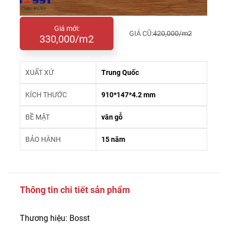
Giá mới:
GIÁ CŨ:
420,000/m2
330,000/m2
XUẤT XỨ
Trung Quốc
KÍCH THƯỚC
910*147*4.2 mm
BỀ MẶT
vân gỗ
BẢO HÀNH
15 năm
Thông tin chi tiết sản phẩm
Thương hiệu: Bosst