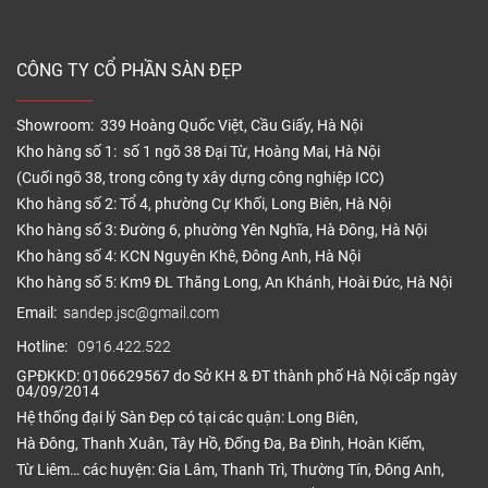
CÔNG TY CỔ PHẦN SÀN ĐẸP
Showroom: 339 Hoàng Quốc Việt, Cầu Giấy, Hà Nội
Kho hàng số 1: số 1 ngõ 38 Đại Từ, Hoàng Mai, Hà Nội
(Cuối ngõ 38, trong công ty xây dựng công nghiệp ICC)
Kho hàng số 2: Tổ 4, phường Cự Khối, Long Biên, Hà Nội
Kho hàng số 3: Đường 6, phường Yên Nghĩa, Hà Đông, Hà Nội
Kho hàng số 4: KCN Nguyên Khê, Đông Anh, Hà Nội
Kho hàng số 5: Km9 ĐL Thăng Long, An Khánh, Hoài Đức, Hà Nội
Email:
sandep.jsc@gmail.com
Hotline:
0916.422.522
GPĐKKD: 0106629567 do Sở KH & ĐT thành phố Hà Nội cấp ngày
04/09/2014
Hệ thống đại lý Sàn Đẹp có tại các quận: Long Biên,
Hà Đông, Thanh Xuân, Tây Hồ, Đống Đa, Ba Đình, Hoàn Kiếm,
Từ Liêm… các huyện: Gia Lâm, Thanh Trì, Thường Tín, Đông Anh,