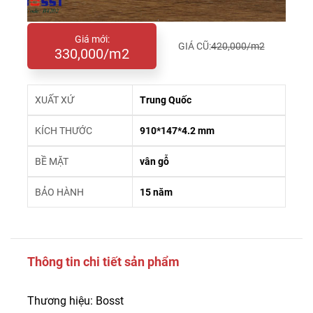
Giá mới:
GIÁ CŨ:
420,000/m2
330,000/m2
XUẤT XỨ
Trung Quốc
KÍCH THƯỚC
910*147*4.2 mm
BỀ MẶT
vân gỗ
BẢO HÀNH
15 năm
Thông tin chi tiết sản phẩm
Thương hiệu: Bosst