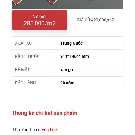
Giá mới:
GIÁ CŨ:
420,000/m2
285,000/m2
XUẤT XỨ
Trung Quốc
KÍCH THƯỚC
911*146*4 mm
BỀ MẶT
vân gỗ
BẢO HÀNH
20 năm
Thông tin chi tiết sản phẩm
Thương hiệu:
EcoTile