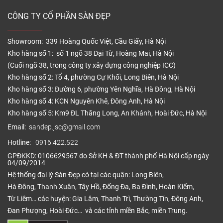
CÔNG TY CỔ PHẦN SÀN ĐẸP
Showroom: 339 Hoàng Quốc Việt, Cầu Giấy, Hà Nội
Kho hàng số 1: số 1 ngõ 38 Đại Từ, Hoàng Mai, Hà Nội
(Cuối ngõ 38, trong công ty xây dựng công nghiệp ICC)
Kho hàng số 2: Tổ 4, phường Cự Khối, Long Biên, Hà Nội
Kho hàng số 3: Đường 6, phường Yên Nghĩa, Hà Đông, Hà Nội
Kho hàng số 4: KCN Nguyên Khê, Đông Anh, Hà Nội
Kho hàng số 5: Km9 ĐL Thăng Long, An Khánh, Hoài Đức, Hà Nội
Email:
sandep.jsc@gmail.com
Hotline:
0916.422.522
GPĐKKD: 0106629567 do Sở KH & ĐT thành phố Hà Nội cấp ngày
04/09/2014
Hệ thống đại lý Sàn Đẹp có tại các quận: Long Biên,
Hà Đông, Thanh Xuân, Tây Hồ, Đống Đa, Ba Đình, Hoàn Kiếm,
Từ Liêm… các huyện: Gia Lâm, Thanh Trì, Thường Tín, Đông Anh,
Đan Phượng, Hoài Đức… và các tỉnh miền Bắc, miền Trung.