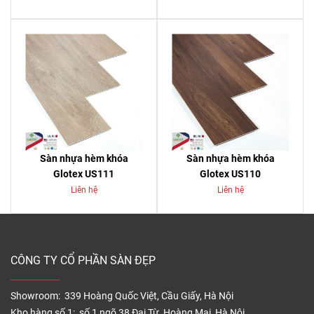
Sàn nhựa hèm khóa
Sàn nhựa hèm khóa
Glotex US111
Glotex US110
Liên hệ
Liên hệ
CÔNG TY CỔ PHẦN SÀN ĐẸP
Showroom: 339 Hoàng Quốc Việt, Cầu Giấy, Hà Nội
Kho hàng số 1: số 1 ngõ 38 Đại Từ, Hoàng Mai, Hà Nội