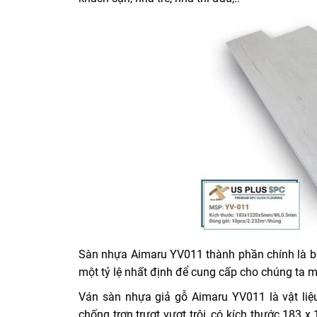
Sàn nhựa Aimaru YV011 thành phần chính là bột
một tỷ lệ nhất định để cung cấp cho chúng ta m
Ván sàn nhựa giả gỗ Aimaru YV011 là vật li
chống trơn trượt vượt trội, có kích thước 18