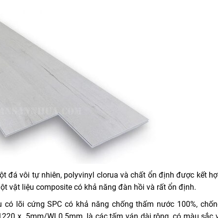
 đá vôi tự nhiên, polyvinyl clorua và chất ổn định được kết hợ
ột vật liệu composite có khả năng đàn hồi và rất ổn định.
ệu có lõi cứng SPC có khả năng chống thấm nước 100%, chốn
3 x 1220 x 5mm/WL0.5mm, là các tấm ván dài rộng, có màu sắc 