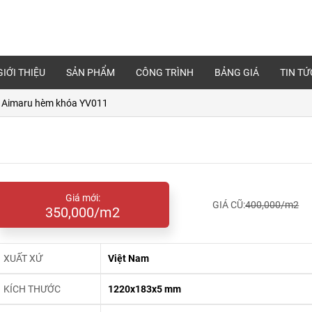
GIỚI THIỆU
SẢN PHẨM
CÔNG TRÌNH
BẢNG GIÁ
TIN TỨ
 Aimaru hèm khóa YV011
Giá mới:
GIÁ CŨ:
400,000/m2
350,000/m2
XUẤT XỨ
Việt Nam
KÍCH THƯỚC
1220x183x5 mm