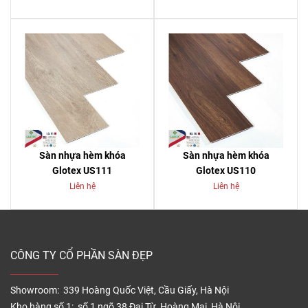
Sàn nhựa hèm khóa
Sàn nhựa hèm khóa
Glotex US111
Glotex US110
Liên hệ
Liên hệ
CÔNG TY CỔ PHẦN SÀN ĐẸP
Showroom: 339 Hoàng Quốc Việt, Cầu Giấy, Hà Nội
Kho hàng số 1: số 1 ngõ 38 Đại Từ, Hoàng Mai, Hà Nội