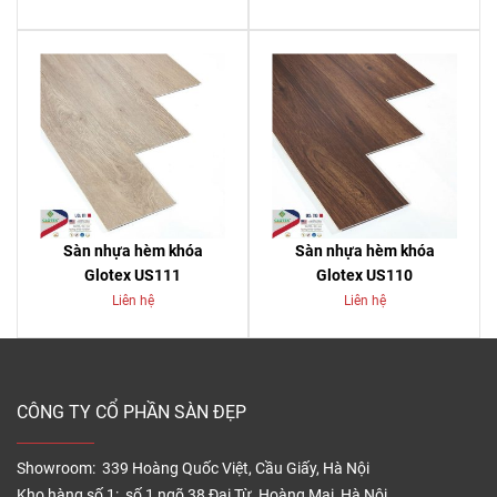
Sàn nhựa hèm khóa
Sàn nhựa hèm khóa
Glotex US111
Glotex US110
Liên hệ
Liên hệ
CÔNG TY CỔ PHẦN SÀN ĐẸP
Showroom: 339 Hoàng Quốc Việt, Cầu Giấy, Hà Nội
Kho hàng số 1: số 1 ngõ 38 Đại Từ, Hoàng Mai, Hà Nội