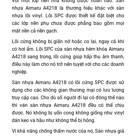
Với một lớp nền nhà không được hoàn hào. Sàn
nhựa Aimaru A4218 là thương hiệu khác với sàn
nhựa lõi vinyl. Lõi SPC được thiết kế đặt biệt cho
các lớp nền phụ chưa được phẳng bao gồm mọi
mặt nền cả nền gạch.
Lõi cứng không bị giãn nở hoặc co lại, ngay cả khi
có hơi ẩm. Lõi SPC của sàn nhựa hèm khóa Aimaru
A4218 sang trọng, lõi cứng giúp hấp thụ âm thanh,
điều này làm cho nó trở nên tuyệt vời cho các doanh
nghiệp.
Sàn nhựa Aimaru A4218 có lõi cứng SPC được sử
dụng cho các không gian thương mại có lưu lượng
truy cập cao. Cho dù số người đi lại có đông thế nào
thì ván sàn nhựa Aimaru A4218 đều có thể chịu
được. Nó không bị uốn cong không giống như vinyl
dán keo và hầu như không thể bị hỏng.
Vì khả năng chống thấm nước của nó, Sàn nhựa giả