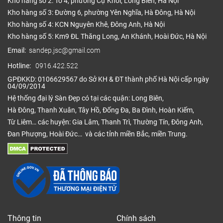
Kho hàng số 2: Tổ 4, phường Cự Khối, Long Biên, Hà Nội
Kho hàng số 3: Đường 6, phường Yên Nghĩa, Hà Đông, Hà Nội
Kho hàng số 4: KCN Nguyên Khê, Đông Anh, Hà Nội
Kho hàng số 5: Km9 ĐL Thăng Long, An Khánh, Hoài Đức, Hà Nội
Email:
sandep.jsc@gmail.com
Hotline:
0916.422.522
GPĐKKD: 0106629567 do Sở KH & ĐT thành phố Hà Nội cấp ngày
04/09/2014
Hệ thống đại lý Sàn Đẹp có tại các quận: Long Biên,
Hà Đông, Thanh Xuân, Tây Hồ, Đống Đa, Ba Đình, Hoàn Kiếm,
Từ Liêm… các huyện: Gia Lâm, Thanh Trì, Thường Tín, Đông Anh,
Đan Phượng, Hoài Đức… và các tỉnh miền Bắc, miền Trung.
Thông tin
Chính sách