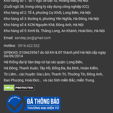
Kho hàng số 1: số 1 ngõ 38 Đại Từ, Hoàng Mai, Hà Nội
(Cuối ngõ 38, trong công ty xây dựng công nghiệp ICC)
Kho hàng số 2: Tổ 4, phường Cự Khối, Long Biên, Hà Nội
Kho hàng số 3: Đường 6, phường Yên Nghĩa, Hà Đông, Hà Nội
Kho hàng số 4: KCN Nguyên Khê, Đông Anh, Hà Nội
Kho hàng số 5: Km9 ĐL Thăng Long, An Khánh, Hoài Đức, Hà Nội
Email:
sandep.jsc@gmail.com
Hotline:
0916.422.522
GPĐKKD: 0106629567 do Sở KH & ĐT thành phố Hà Nội cấp ngày
04/09/2014
Hệ thống đại lý Sàn Đẹp có tại các quận: Long Biên,
Hà Đông, Thanh Xuân, Tây Hồ, Đống Đa, Ba Đình, Hoàn Kiếm,
Từ Liêm… các huyện: Gia Lâm, Thanh Trì, Thường Tín, Đông Anh,
Đan Phượng, Hoài Đức… và các tỉnh miền Bắc, miền Trung.