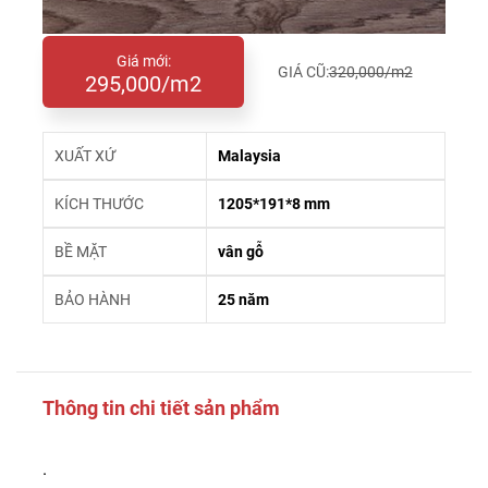
Giá mới:
GIÁ CŨ:
320,000/m2
295,000/m2
XUẤT XỨ
Malaysia
KÍCH THƯỚC
1205*191*8 mm
BỀ MẶT
vân gỗ
BẢO HÀNH
25 năm
Thông tin chi tiết sản phẩm
.